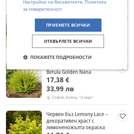
Настройки на бисквитките
.
Политика
за поверителност
Муса Ever Red –
Декоративен Червен Банан
ПРИЕМЕТЕ ВСИЧКИ
13 €
25,43 лв
ОТХВЪРЛЕТЕ ВСИЧКИ
гр. София, Бояна, 12 март
ПОКАЖЕТЕ ПОДРОБНОСТИ
Жълта бреза джудже –
Betula Golden Nana
17,38 €
33,99 лв
гр. София, Бояна, 12 март
Червен бъз Lemony Lace –
декоративен храст с
лимоненожълта окраска